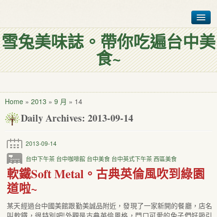
雪兔美味誌。帶你吃遍台中美
首頁
食~
台中美食排行榜
各式台中美食
聯絡雪兔仔
Home
»
2013
»
9 月
»
14
Daily Archives:
2013-09-14
我是誰?
2013-09-14
台中下午茶
台中咖啡館
台中美食
台中英式下午茶
西區美食
軟鐵Soft Metal。古典英倫風吹到綠園
道啦~
某天經過台中國美館跟勤美誠品附近，發現了一家新開的餐廳，店名
叫軟鐵，很特別吧!外觀是古典英倫風格，門口可愛的兔子們好吸引