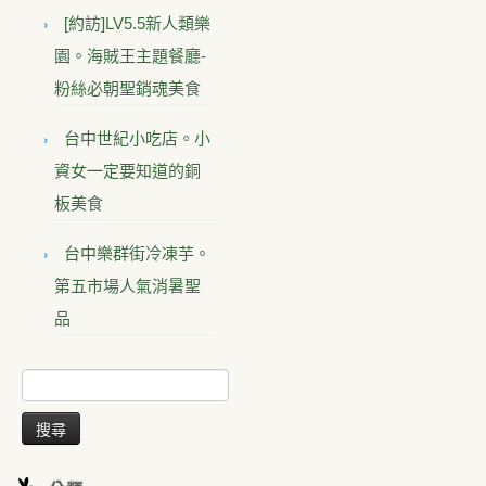
[約訪]LV5.5新人類樂
園。海賊王主題餐廳-
粉絲必朝聖銷魂美食
台中世紀小吃店。小
資女一定要知道的銅
板美食
台中樂群街冷凍芋。
第五市場人氣消暑聖
品
搜
尋
關
鍵
字: