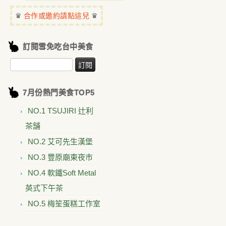
♛
♛
合作或邀約請點這兒
訂閱雪免吃台中美食
7月份熱門美食TOP5
NO.1 TSUJIRI 辻利
茶舗
NO.2 艾可先生漢堡
NO.3 豐原廟東夜市
NO.4 軟鐵Soft Metal
英式下午茶
NO.5 梅笙蛋糕工作室