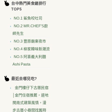
台中熱門美食總排行
TOP5
NO.1 鯊魚咬吐司
NO.2 MR.CHEF'S廚
師先生
NO.3 豐原廟東夜市
NO.4 柳家韓味新潮流
NO.5 阿喜義大利麵
Ashi Pasta
最近去哪兒吃?
金門樓仔下古厝民宿
│金門住宿推薦，道地
閩南式建築風情，漫
步古厝小巷間找舊時