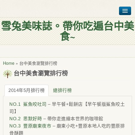
雪兔美味誌。帶你吃遍台中美
首頁
食~
台中美食排行榜
各式台中美食
聯絡雪兔仔
Home
»
台中美食瀏覽排行榜
台中美食瀏覽排行榜
我是誰?
2014年5月排行榜
總排行榜
NO.1 鯊魚咬吐司
– 早午餐+鬆餅店【早午餐版鯊魚咬土
司】
NO.2 思默好時
– 帶你走進繪本世界的咖啡館
NO.3 豐原廟東夜市
– 廟東小吃+豐原本地人吃的豐原排
骨酥麵