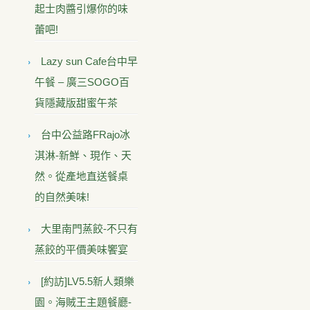
起士肉醬引爆你的味
蕾吧!
Lazy sun Cafe台中早
午餐 – 廣三SOGO百
貨隱藏版甜蜜午茶
台中公益路FRajo冰
淇淋-新鮮、現作、天
然。從產地直送餐桌
的自然美味!
大里南門蒸餃-不只有
蒸餃的平價美味饗宴
[約訪]LV5.5新人類樂
園。海賊王主題餐廳-