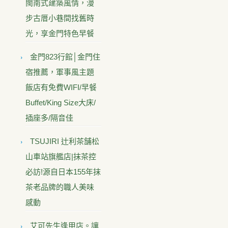
閩南式建築風情，漫
步古厝小巷間找舊時
光，享金門特色早餐
金門823行館│金門住
宿推薦，軍事風主題
飯店有免費WIFI/早餐
Buffet/King Size大床/
插座多/隔音佳
TSUJIRI 辻利茶舗松
山車站旗艦店|抹茶控
必訪!源自日本155年抹
茶老品牌的職人美味
感動
艾可先生逢甲店。讓