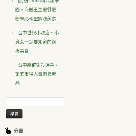
[約訪]LV5.5新人類樂
園。海賊王主題餐廳-
粉絲必朝聖銷魂美食
台中世紀小吃店。小
資女一定要知道的銅
板美食
台中樂群街冷凍芋。
第五市場人氣消暑聖
品
搜
尋
關
鍵
字:
分類