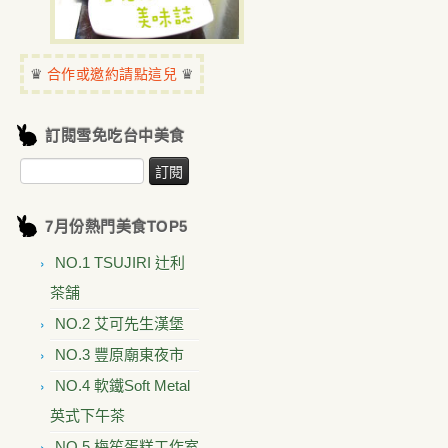
♛
♛
合作或邀約請點這兒
訂閱雪免吃台中美食
7月份熱門美食TOP5
NO.1 TSUJIRI 辻利
茶舗
NO.2 艾可先生漢堡
NO.3 豐原廟東夜市
NO.4 軟鐵Soft Metal
英式下午茶
NO.5 梅笙蛋糕工作室