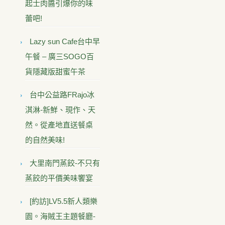
起士肉醬引爆你的味
蕾吧!
Lazy sun Cafe台中早
午餐 – 廣三SOGO百
貨隱藏版甜蜜午茶
台中公益路FRajo冰
淇淋-新鮮、現作、天
然。從產地直送餐桌
的自然美味!
大里南門蒸餃-不只有
蒸餃的平價美味饗宴
[約訪]LV5.5新人類樂
園。海賊王主題餐廳-