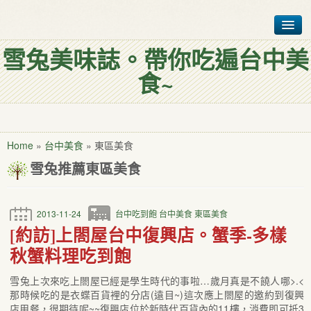
雪兔美味誌。帶你吃遍台中美
首頁
食~
台中美食排行榜
各式台中美食
聯絡雪兔仔
Home
»
台中美食
»
東區美食
雪兔推薦
東區美食
我是誰?
2013-11-24
台中吃到飽
台中美食
東區美食
[約訪]上閤屋台中復興店。蟹季-多樣
秋蟹料理吃到飽
雪兔上次來吃上閤屋已經是學生時代的事啦…歲月真是不饒人哪>.<
那時候吃的是衣蝶百貨裡的分店(遠目~)這次應上閤屋的邀約到復興
店用餐，很期待呢~~復興店位於新時代百貨內的11樓，消費即可抵3