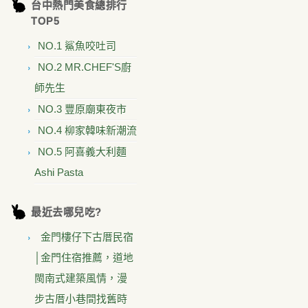
台中熱門美食總排行
TOP5
NO.1 鯊魚咬吐司
NO.2 MR.CHEF'S廚
師先生
NO.3 豐原廟東夜市
NO.4 柳家韓味新潮流
NO.5 阿喜義大利麵
Ashi Pasta
最近去哪兒吃?
金門樓仔下古厝民宿
│金門住宿推薦，道地
閩南式建築風情，漫
步古厝小巷間找舊時