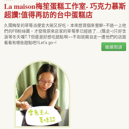
La maison梅笙蛋糕工作室- 巧克力慕斯
超讚!值得再訪的台中蛋糕店
久聞梅笙的草莓派便宜大碗又好吃，本來想買個來嘗鮮~不過一上他
們的FB粉絲團，才發現原來店家的草莓季已經過了…(飄走~)只好含
淚等冬天囉T.T但還是好想吃甜點啊~~不如就親自走一遭他們的店面
看看有哪些甜點吧!!Let’s go~!
繼續閱讀