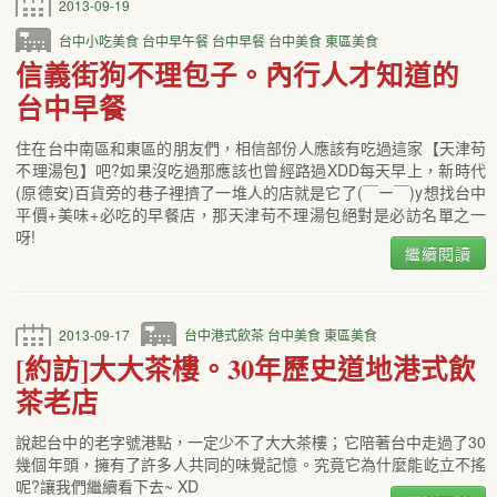
2013-09-19
台中小吃美食
台中早午餐
台中早餐
台中美食
東區美食
信義街狗不理包子。內行人才知道的
台中早餐
住在台中南區和東區的朋友們，相信部份人應該有吃過這家【天津苟
不理湯包】吧?如果沒吃過那應該也曾經路過XDD每天早上，新時代
(原德安)百貨旁的巷子裡擠了一堆人的店就是它了(￣ー￣)y想找台中
平價+美味+必吃的早餐店，那天津苟不理湯包絕對是必訪名單之一
呀!
繼續閱讀
2013-09-17
台中港式飲茶
台中美食
東區美食
[約訪]大大茶樓。30年歷史道地港式飲
茶老店
說起台中的老字號港點，一定少不了大大茶樓；它陪著台中走過了30
幾個年頭，擁有了許多人共同的味覺記憶。究竟它為什麼能屹立不搖
呢?讓我們繼續看下去~ XD