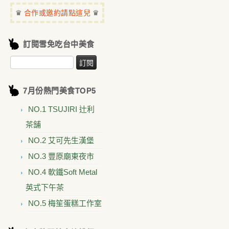
♛
♛
合作或邀約請點這兒
訂閱雪免吃台中美食
7月份熱門美食TOP5
NO.1 TSUJIRI 辻利
茶舗
NO.2 艾可先生漢堡
NO.3 豐原廟東夜市
NO.4 軟鐵Soft Metal
英式下午茶
NO.5 梅笙蛋糕工作室