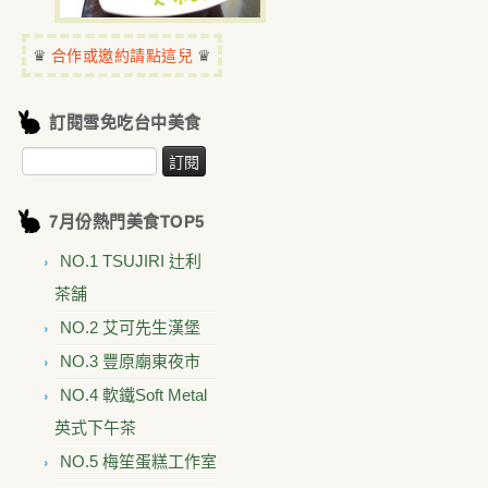
♛
♛
合作或邀約請點這兒
訂閱雪免吃台中美食
7月份熱門美食TOP5
NO.1 TSUJIRI 辻利
茶舗
NO.2 艾可先生漢堡
NO.3 豐原廟東夜市
NO.4 軟鐵Soft Metal
英式下午茶
NO.5 梅笙蛋糕工作室