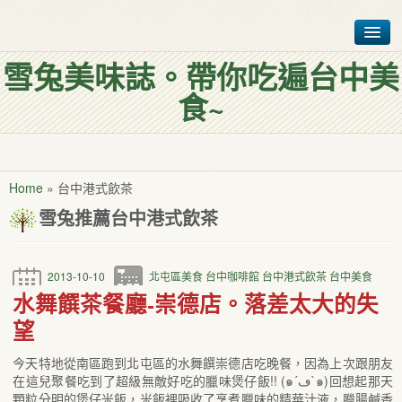
雪兔美味誌。帶你吃遍台中美
首頁
食~
台中美食排行榜
各式台中美食
聯絡雪兔仔
Home
»
台中港式飲茶
雪兔推薦
台中港式飲茶
我是誰?
2013-10-10
北屯區美食
台中咖啡館
台中港式飲茶
台中美食
水舞饌茶餐廳-崇德店。落差太大的失
望
今天特地從南區跑到北屯區的水舞饌崇德店吃晚餐，因為上次跟朋友
在這兒聚餐吃到了超級無敵好吃的臘味煲仔飯!! (๑´ڡ`๑)回想起那天
顆粒分明的煲仔米飯，米飯裡吸收了烹煮臘味的精華汁液，臘腸鹹香