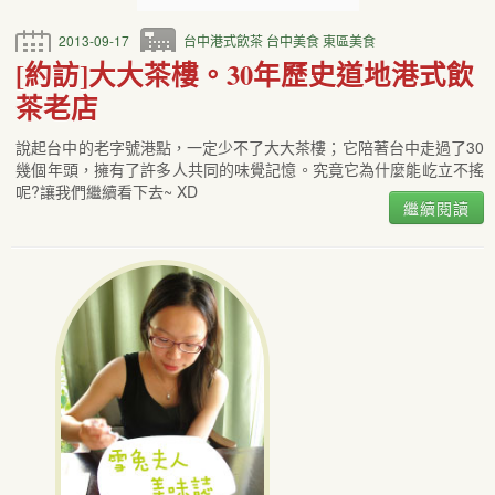
2013-09-17
台中港式飲茶
台中美食
東區美食
[約訪]大大茶樓。30年歷史道地港式飲
茶老店
說起台中的老字號港點，一定少不了大大茶樓；它陪著台中走過了30
幾個年頭，擁有了許多人共同的味覺記憶。究竟它為什麼能屹立不搖
呢?讓我們繼續看下去~ XD
繼續閱讀