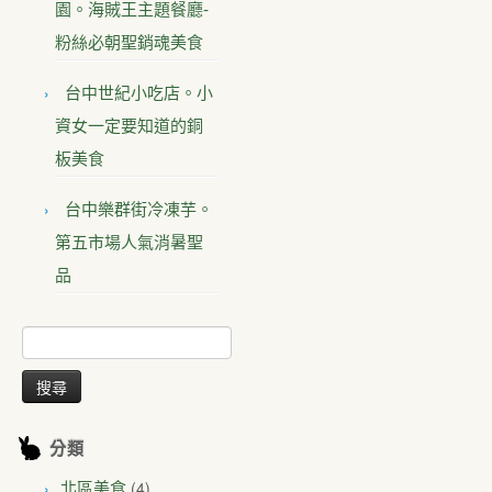
園。海賊王主題餐廳-
粉絲必朝聖銷魂美食
台中世紀小吃店。小
資女一定要知道的銅
板美食
台中樂群街冷凍芋。
第五市場人氣消暑聖
品
搜
尋
關
鍵
字:
分類
(4)
北區美食