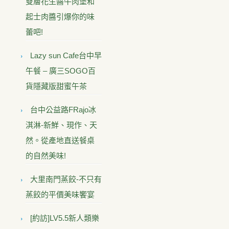
雙層花生醬牛肉堡和
起士肉醬引爆你的味
蕾吧!
Lazy sun Cafe台中早
午餐 – 廣三SOGO百
貨隱藏版甜蜜午茶
台中公益路FRajo冰
淇淋-新鮮、現作、天
然。從產地直送餐桌
的自然美味!
大里南門蒸餃-不只有
蒸餃的平價美味饗宴
[約訪]LV5.5新人類樂