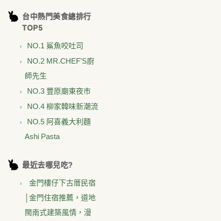
台中熱門美食總排行
TOP5
NO.1 鯊魚咬吐司
NO.2 MR.CHEF'S廚
師先生
NO.3 豐原廟東夜市
NO.4 柳家韓味新潮流
NO.5 阿喜義大利麵
Ashi Pasta
最近去哪兒吃?
金門樓仔下古厝民宿
│金門住宿推薦，道地
閩南式建築風情，漫