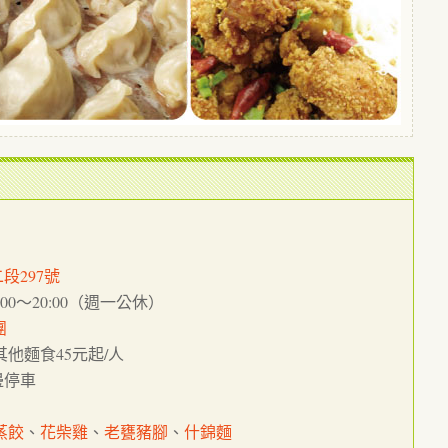
段297號
 17:00～20:00（週一公休）
團
其他麵食45元起/人
邊停車
蒸餃
、
花柴雞
、
老甕豬腳
、
什錦麵