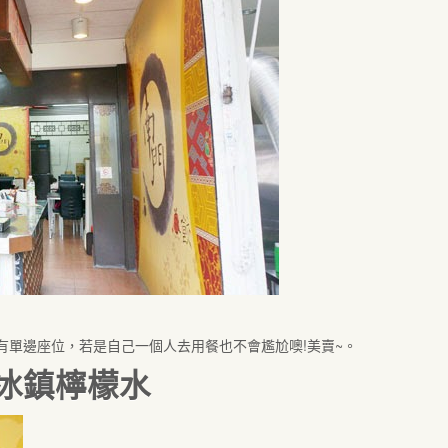
有單邊座位，若是自己一個人去用餐也不會尷尬噢!美賣~。
冰鎮檸檬水