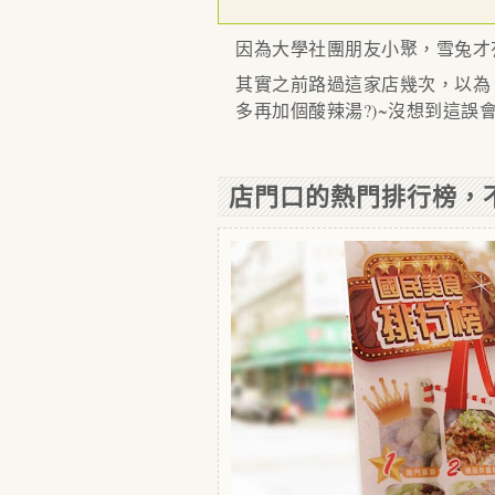
因為大學社團朋友小聚，雪兔才
其實之前路過這家店幾次，以為
多再加個酸辣湯?)~沒想到這誤
店門口的熱門排行榜，