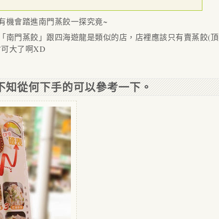
有機會踏進南門蒸餃一探究竟~
「南門蒸餃」跟四海遊龍是類似的店，店裡應該只有賣蒸餃(頂
會可大了啊XD
不知從何下手的可以參考一下。